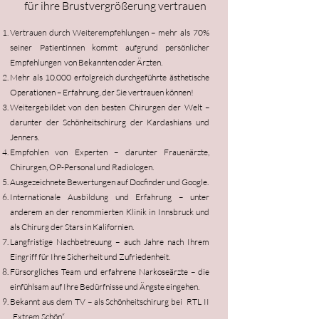
für ihre Brustvergrößerung vertrauen
Vertrauen durch Weiterempfehlungen – mehr als 70%
seiner Patientinnen kommt aufgrund persönlicher
Empfehlungen von Bekannten oder Ärzten.
Mehr als 10.000 erfolgreich durchgeführte ästhetische
Operationen – Erfahrung, der Sie vertrauen können!
Weitergebildet von den besten Chirurgen der Welt –
darunter der Schönheitschirurg der Kardashians und
Jenners.
Empfohlen von Experten – darunter Frauenärzte,
Chirurgen, OP-Personal und Radiologen.
Ausgezeichnete Bewertungen auf Docfinder und Google.
Internationale Ausbildung und Erfahrung – unter
anderem an der renommierten Klinik in Innsbruck und
als Chirurg der Stars in Kalifornien.
Langfristige Nachbetreuung – auch Jahre nach Ihrem
Eingriff für Ihre Sicherheit und Zufriedenheit.
Fürsorgliches Team und erfahrene Narkoseärzte – die
einfühlsam auf Ihre Bedürfnisse und Ängste eingehen.
Bekannt aus dem TV – als Schönheitschirurg bei RTL II
„Extrem Schön“.