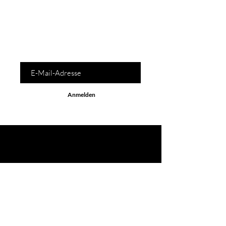
Für exklusive Angebote und Updates
anmelden
E-Mail-Adresse
Anmelden
Praxis
Graf-Zeppelin-Platz 19
5020 Salzburg - Österreich